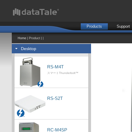
Products
Support
Home
| Product | |
Desktop
RS-M4T
スマートThunderbolt™
RS-S2T
RC-M4SP