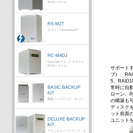
RAIDシステム
RS-M2T
スマートThunderbolt™
RC-M4DJ
DataTale™ 4ベイ スマート
RAIDシステム
サポートす
プ）、RA
5、RAI
常時に自動
BASIC BACKUP
KIT
ローン、RA
簡易バックアップ・キット
の構築も可
ディスク
ット前面
DELUXE BACKUP
ユニット
KIT
デラックスバックアップ・キ