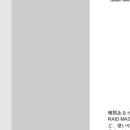
*Taiwan New
種類ある
RAID M
ど、使いや