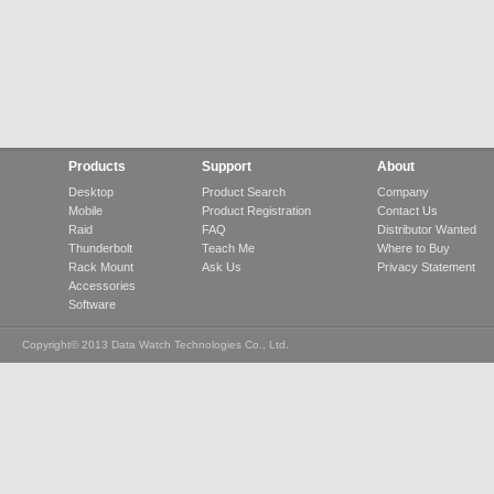
Products
Support
About
Desktop
Product Search
Company
Mobile
Product Registration
Contact Us
Raid
FAQ
Distributor Wanted
Thunderbolt
Teach Me
Where to Buy
Rack Mount
Ask Us
Privacy Statement
Accessories
Software
Copyright© 2013 Data Watch Technologies Co., Ltd.