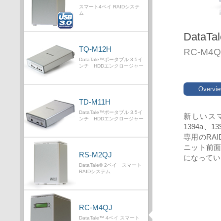
スマート4ベイ RAIDシステ
ム
Data
TQ-M12H
RC-M4Q
DataTale™ポータブル 3.5イ
ンチ HDDエンクロージャー
Overvi
TD-M11H
DataTale™ポータブル 3.5イ
新しいス
ンチ HDDエンクロージャー
1394a、
専用のRAI
ニット前面
RS-M2QJ
になってい
DataTale® 2ベイ スマート
RAIDシステム
RC-M4QJ
DataTale™ 4ベイ スマート