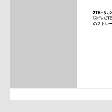
2TB+サ
現行の2T
のストレ