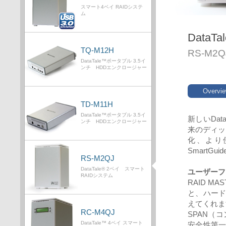
スマート4ベイ RAIDシステ
ム
Data
TQ-M12H
RS-M2Q
DataTale™ポータブル 3.5イ
ンチ HDDエンクロージャー
Overvi
TD-M11H
DataTale™ポータブル 3.5イ
新しいDat
ンチ HDDエンクロージャー
来のディッ
化、より
Smart
RS-M2QJ
DataTale® 2ベイ スマート
ユーザーフ
RAIDシステム
RAID 
と、ハー
えてくれま
RC-M4QJ
SPAN（コ
DataTale™ 4ベイ スマート
安全性第