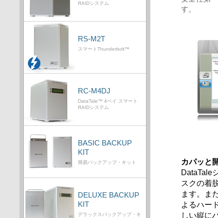
RAIDシステム
す。
RS-M2T
スマートThunderbolt™
RC-M4DJ
DataTale™ 4ベイ スマート
RAIDシステム
BASIC BACKUP
KIT
カパッと
簡易バックアップ・キット
DataTa
スクの着
ます。ま
DELUXE BACKUP
よるハー
KIT
しい縦に
デラックスバックアップ・キ