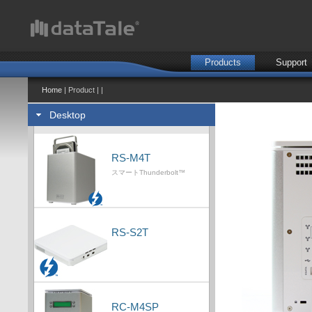
Products
Support
Home
| Product | |
Desktop
RS-M4T
スマートThunderbolt™
RS-S2T
RC-M4SP