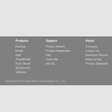
Products
Support
About
Desktop
Product Search
Company
Mobile
Product Registration
Contact Us
Raid
FAQ
Distributor Wanted
Thunderbolt
Teach Me
Where to Buy
Rack Mount
Ask Us
Privacy Statement
Accessories
Software
Copyright© 2013 Data Watch Technologies Co., Ltd.