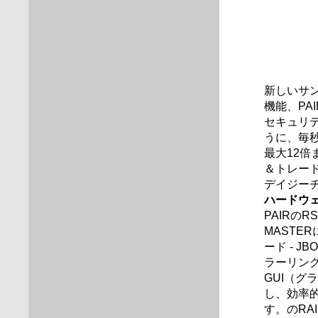
新しいサ
機能、PA
セキュリ
うに、毎
最大12倍ま
＆トレード
デイジー
ハードウェ
PAIRの
MASTE
ード - J
ラーリング
GUI（グ
し、効率
す。のRA