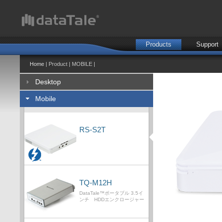
Products
Support
Home
| Product | MOBILE |
Desktop
Mobile
RS-S2T
TQ-M12H
DataTale™ポータブル 3.5イ
ンチ HDDエンクロージャー