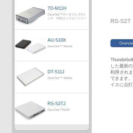
TD-M11H
DataTale™ポータブル 3.5イ
ンチ HDDエンクロージャー
RS-S2T
AU-S10X
Overvi
DataTale™ Mobile
Thund
した最新の
DT-S11J
利用され
できます。T
DataTale™ Mobile
イスに点灯
RS-S2TJ
DataTale™PAIR