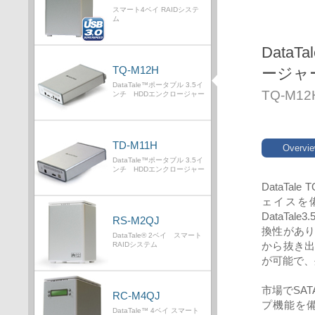
スマート4ベイ RAIDシステ
ム
Data
TQ-M12H
ージャ
DataTale™ポータブル 3.5イ
TQ-M12
ンチ HDDエンクロージャー
TD-M11H
Overvi
DataTale™ポータブル 3.5イ
ンチ HDDエンクロージャー
DataTal
ェイスを
DataTal
RS-M2QJ
換性があり
DataTale® 2ベイ スマート
から抜き
RAIDシステム
が可能で、
市場でSA
RC-M4QJ
プ機能を備
DataTale™ 4ベイ スマート