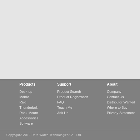
Products
Support
About
Desktop
Product Search
Company
Mobile
Product Registration
Contact Us
Raid
FAQ
Distributor Wanted
Thunderbolt
Teach Me
Where to Buy
Rack Mount
Ask Us
Privacy Statement
Accessories
Software
Copyright© 2013 Data Watch Technologies Co., Ltd.