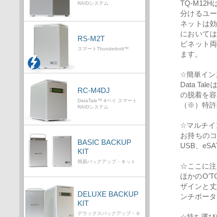
TQ-M1
RAIDシステム
分けるユ
ネットは
においては
RS-M2T
ビネット
スマートThunderbolt™
ます。
☆簡単イン
Data T
RC-M4DJ
の脱着を容
DataTale™ 4ベイ スマート
（※）特許取得。
RAIDシステム
☆マルチイ
お持ちの
BASIC BACKUP
USB、eS
KIT
簡易バックアップ・キット
☆ここに注
ほかのO’T
ザインと丈
DELUXE BACKUP
ンチポータ
KIT
デラックスバックアップ・キ
☆持ち運び