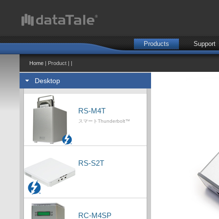
Products
Support
Home
| Product | |
Desktop
RS-M4T
スマートThunderbolt™
RS-S2T
RC-M4SP