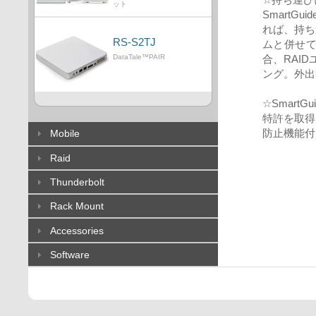
ット
Smart
れば、持ち運
RS-S2TJ
ムと併せて
合、RAI
DataTale™PAIR
ング。外出
☆SmartGui
特許を取得
防止機能付
Mobile
Raid
Thunderbolt
Rack Mount
Accessories
Software