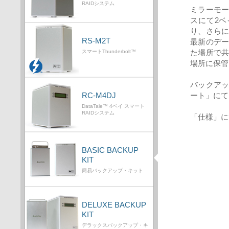
RAIDシステム
ミラーモード
スにて2ベ
り、さら
RS-M2T
最新のデ
た場所で
スマートThunderbolt™
場所に保管
バックア
ート」にて
RC-M4DJ
DataTale™ 4ベイ スマート
RAIDシステム
「仕様」に
BASIC BACKUP
KIT
簡易バックアップ・キット
DELUXE BACKUP
KIT
デラックスバックアップ・キ