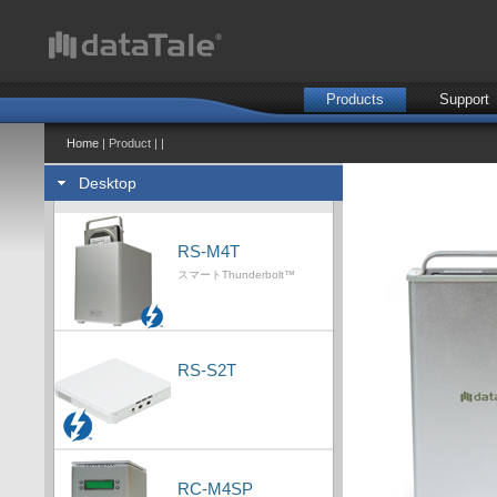
Products
Support
Home
| Product | |
Desktop
RS-M4T
スマートThunderbolt™
RS-S2T
RC-M4SP