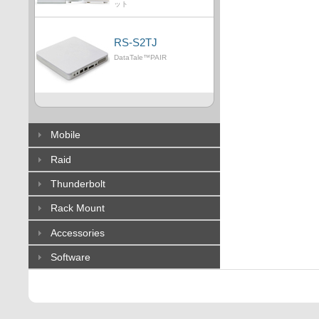
ット
RS-S2TJ
DataTale™PAIR
Mobile
Raid
Thunderbolt
Rack Mount
Accessories
Software