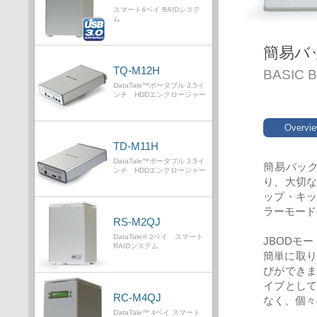
スマート4ベイ RAIDシステ
ム
簡易バ
TQ-M12H
BASIC 
DataTale™ポータブル 3.5イ
ンチ HDDエンクロージャー
Overvi
TD-M11H
DataTale™ポータブル 3.5イ
簡易バッ
ンチ HDDエンクロージャー
り、大切
ップ・キッ
ラーモード
RS-M2QJ
DataTale® 2ベイ スマート
JBODモー
RAIDシステム
簡単に取り
びができ
イブとし
RC-M4QJ
なく、個々
DataTale™ 4ベイ スマート