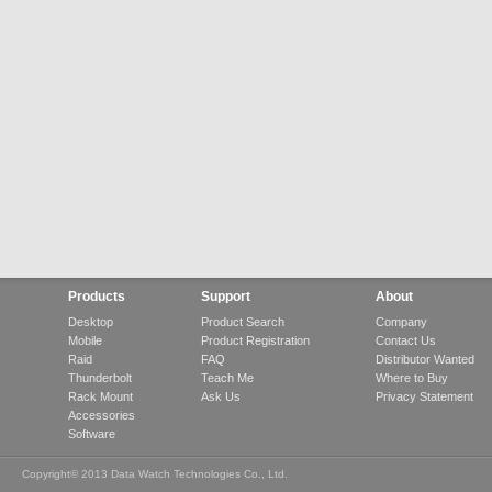
Products
Support
About
Desktop
Product Search
Company
Mobile
Product Registration
Contact Us
Raid
FAQ
Distributor Wanted
Thunderbolt
Teach Me
Where to Buy
Rack Mount
Ask Us
Privacy Statement
Accessories
Software
Copyright© 2013 Data Watch Technologies Co., Ltd.