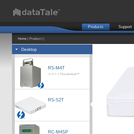
Products
Support
Home
| Product | |
Desktop
RS-M4T
スマートThunderbolt™
RS-S2T
RC-M4SP