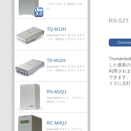
スマート4ベイ RAIDシステ
ム
RS-S2T
TQ-M12H
DataTale™ポータブル 3.5イ
ンチ HDDエンクロージャー
Overvi
Thund
TD-M11H
した最新の
DataTale™ポータブル 3.5イ
利用され
ンチ HDDエンクロージャー
できます。T
イスに点灯
RS-M2QJ
DataTale® 2ベイ スマート
RAIDシステム
RC-M4QJ
DataTale™ 4ベイ スマート