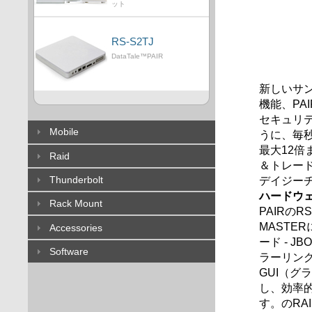
ット
RS-S2TJ
DataTale™PAIR
新しいサ
機能、PA
セキュリ
Mobile
うに、毎
最大12倍ま
Raid
＆トレード
Thunderbolt
デイジー
ハードウェ
Rack Mount
PAIRの
MASTE
Accessories
ード - J
Software
ラーリング
GUI（グ
し、効率
す。のRA