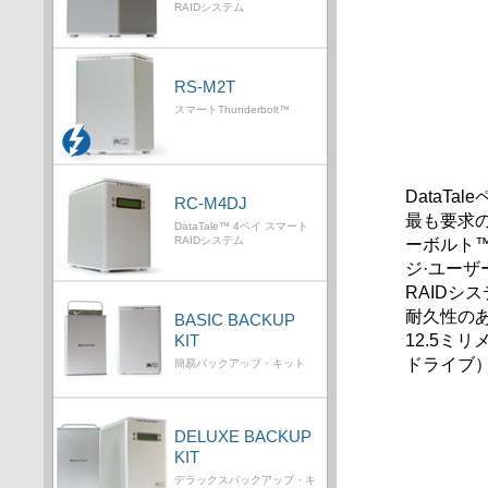
RAIDシステム
RS-M2T
スマートThunderbolt™
DataT
RC-M4DJ
最も要求の
DataTale™ 4ベイ スマート
ーボルト
RAIDシステム
ジ·ユーザ
RAID
耐久性の
BASIC BACKUP
12.5ミ
KIT
ドライブ
簡易バックアップ・キット
DELUXE BACKUP
KIT
デラックスバックアップ・キ