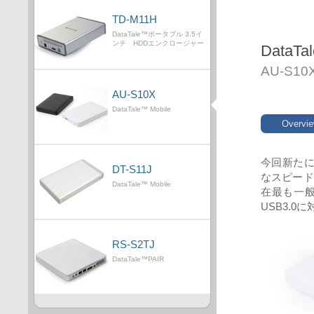
TD-M11H
DataTale™ポータブル 3.5イ
ンチ HDDエンクロージャー
DataTa
AU-S10
AU-S10X
DataTale™ Mobile
Overvi
今回新たにD
DT-S11J
なスピード
DataTale™ Mobile
在最も一般
USB3.
RS-S2TJ
DataTale™PAIR