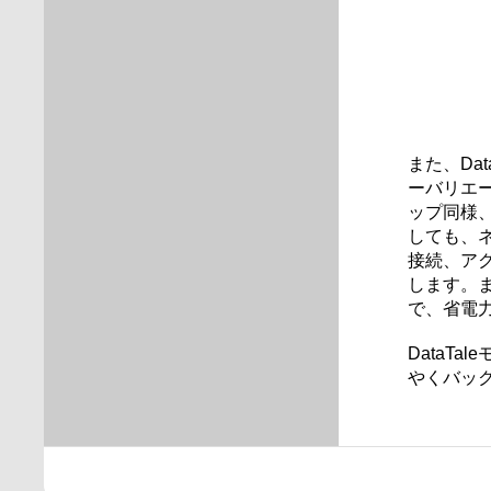
また、Da
ーバリエ
ップ同様
しても、
接続、ア
します。
で、省電
DataT
やくバッ