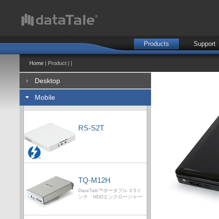
Products
Support
Home
| Product | |
Desktop
Mobile
RS-S2T
TQ-M12H
DataTale™ポータブル 3.5イ
ンチ HDDエンクロージャー