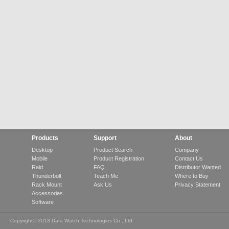
Products
Support
About
Desktop
Product Search
Company
Mobile
Product Registration
Contact Us
Raid
FAQ
Distributor Wanted
Thunderbolt
Teach Me
Where to Buy
Rack Mount
Ask Us
Privacy Statement
Accessories
Software
Copyright© 2013 Data Watch Technologies Co., Ltd.