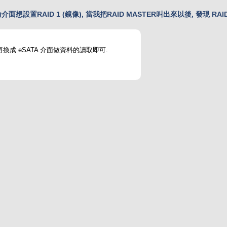
輸介面想設置RAID 1 (鏡像), 當我把RAID MASTER叫出來以後, 發現 RA
 再換成 eSATA 介面做資料的讀取即可.