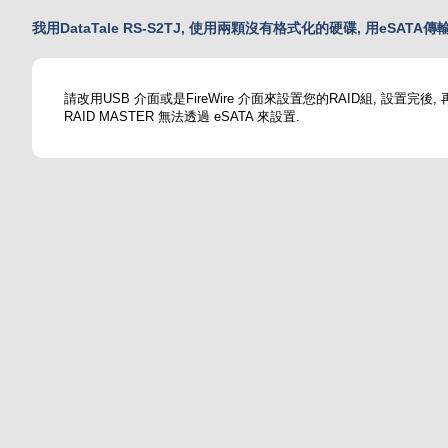
我用DataTale RS-S2TJ, 使用兩顆沒有格式化的硬碟, 用eSATA傳
請改用USB 介面或是FireWire 介面來設置您的RAID組, 設置完後,
RAID MASTER 無法透過 eSATA 來設置.